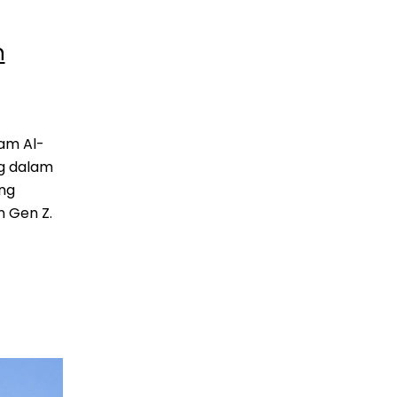
n
ng dalam
ng
n Gen Z.