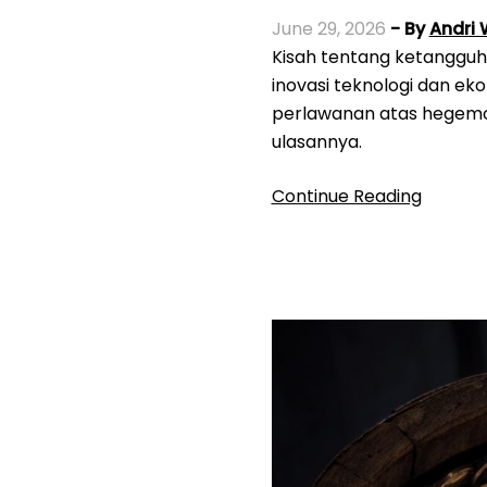
June 29, 2026
- By
Andri
Kisah tentang ketangguhan dan keberhasilan Huawei ini bukan sekedar kisah persaingan
inovasi teknologi dan e
perlawanan atas hegemo
ulasannya.
Continue Reading