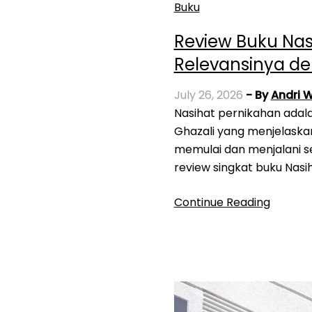
Buku
Review Buku Nas
Relevansinya d
July 26, 2026
- By
Andri 
Nasihat pernikahan adalah sebuah buku tentang nasihat, pesan dan pemikiran Imam Al-
Ghazali yang menjelaska
memulai dan menjalani s
review singkat buku Nas
Continue Reading