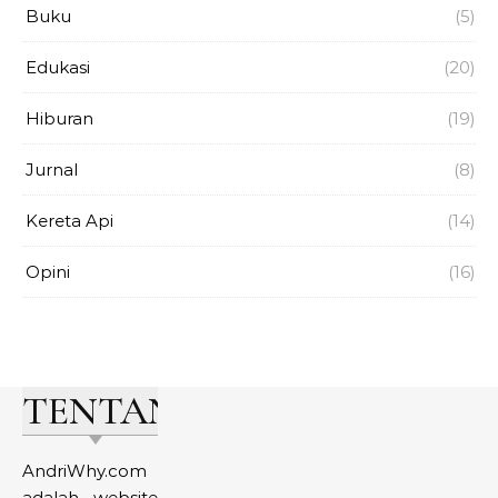
Buku
(5)
Edukasi
(20)
Hiburan
(19)
Jurnal
(8)
Kereta Api
(14)
Opini
(16)
TENTANG
AndriWhy.com
adalah website