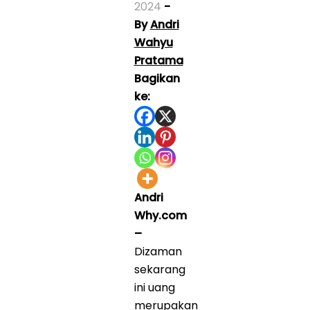
2024
-
By
Andri
Wahyu
Pratama
Bagikan
ke:
Andri
Why.com
–
Dizaman
sekarang
ini uang
merupakan