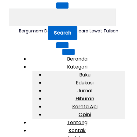
Skip
to
SEARCH
content
FOR:
AndriWhy.com
Bergumam Dalam Pikiran, Bicara Lewat Tulisan
Beranda
Kategori
Buku
Edukasi
Jurnal
Hiburan
Kereta Api
Opini
Tentang
Kontak