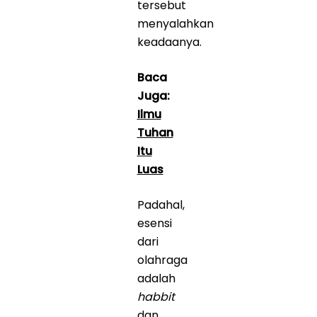
tersebut
menyalahkan
keadaanya.
Baca
Juga:
Ilmu
Tuhan
Itu
Luas
Padahal,
esensi
dari
olahraga
adalah
habbit
dan