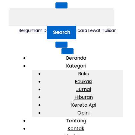
Skip
to
SEARCH
content
FOR:
AndriWhy.com
Bergumam Dalam Pikiran, Bicara Lewat Tulisan
Beranda
Kategori
Buku
Edukasi
Jurnal
Hiburan
Kereta Api
Opini
Tentang
Kontak