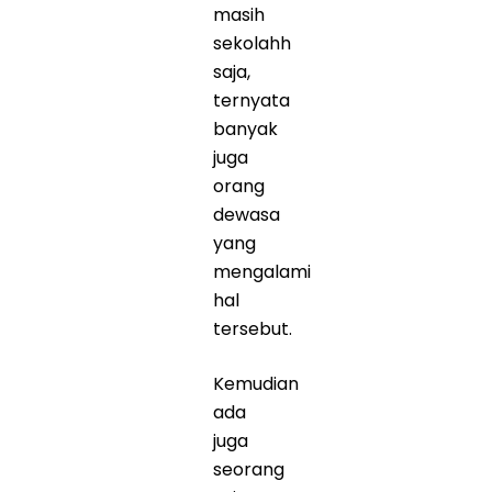
masih
sekolahh
saja,
ternyata
banyak
juga
orang
dewasa
yang
mengalami
hal
tersebut.
Kemudian
ada
juga
seorang