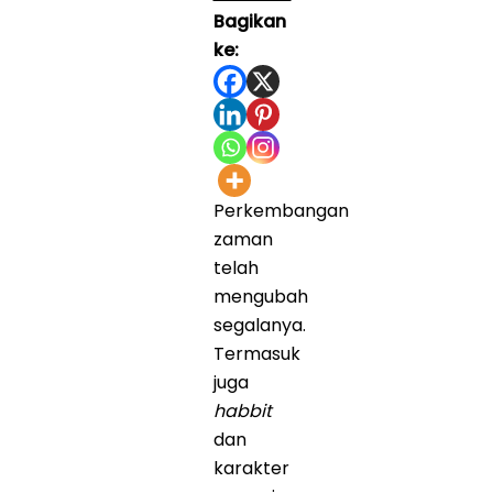
Bagikan
ke:
Perkembangan
zaman
telah
mengubah
segalanya.
Termasuk
juga
habbit
dan
karakter