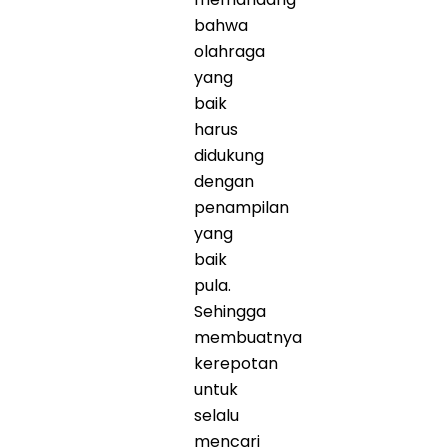
bahwa
olahraga
yang
baik
harus
didukung
dengan
penampilan
yang
baik
pula.
Sehingga
membuatnya
kerepotan
untuk
selalu
mencari