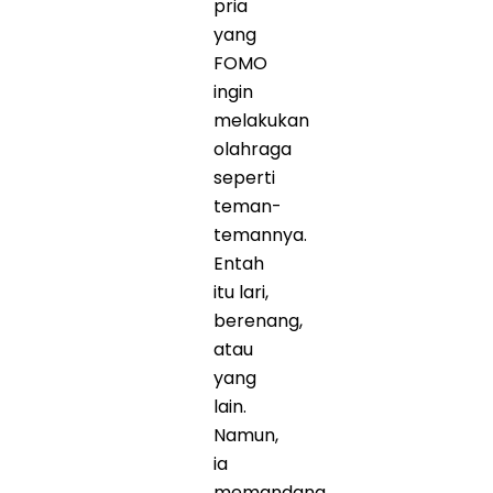
pria
yang
FOMO
ingin
melakukan
olahraga
seperti
teman-
temannya.
Entah
itu lari,
berenang,
atau
yang
lain.
Namun,
ia
memandang