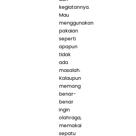
kegiatannya.
Mau
menggunakan
pakaian
seperti
apapun
tidak
ada
masalah.
Kalaupun
memang
benar-
benar
ingin
olahraga,
memakai
sepatu