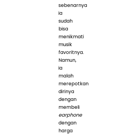
sebenarnya
ia
sudah
bisa
menikmati
musik
favoritnya.
Namun,
ia
malah
merepotkan
dirinya
dengan
membeli
earphone
dengan
harga