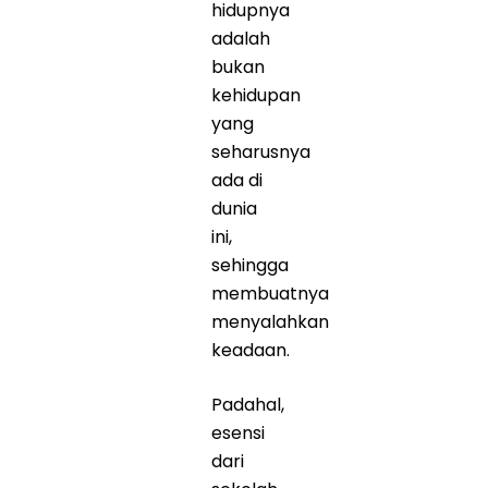
hidupnya
adalah
bukan
kehidupan
yang
seharusnya
ada di
dunia
ini,
sehingga
membuatnya
menyalahkan
keadaan.
Padahal,
esensi
dari