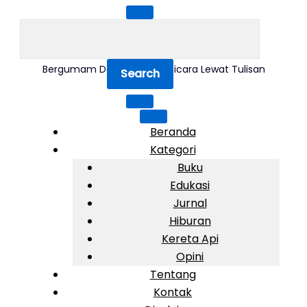
Skip
to
SEARCH
content
FOR:
AndriWhy.com
Bergumam Dalam Pikiran, Bicara Lewat Tulisan
Beranda
Kategori
Buku
Edukasi
Jurnal
Hiburan
Kereta Api
Opini
Tentang
Kontak