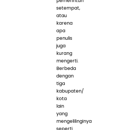
pemerintah
setempat,
atau
karena
apa
penulis
juga
kurang
mengerti.
Berbeda
dengan
tiga
kabupaten/
kota
lain
yang
mengelilinginya
seperti