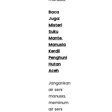
Baca
Juga:
Misteri
Suku
Mante,
Manusia
Kerdil
Penghuni
Hutan
Aceh
Jangankan
air seni
manusia,
meminum
air seni