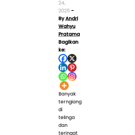
24,
2025
-
By
Andri
Wahyu
Pratama
Bagikan
ke:
Banyak
terngiang
di
telinga
dan
teringat