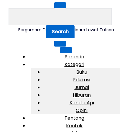
Skip
to
SEARCH
content
FOR:
AndriWhy.com
Bergumam Dalam Pikiran, Bicara Lewat Tulisan
Beranda
Kategori
Buku
Edukasi
Jurnal
Hiburan
Kereta Api
Opini
Tentang
Kontak