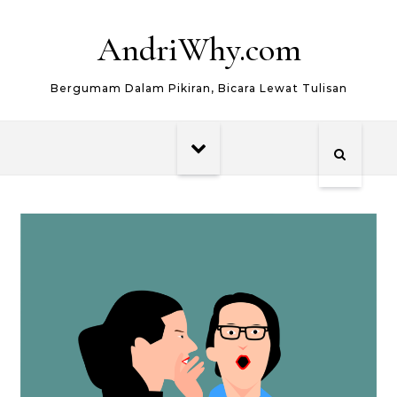
Skip to content
AndriWhy.com
Bergumam Dalam Pikiran, Bicara Lewat Tulisan