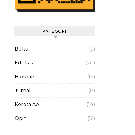
KATEGORI
Buku
(5)
Edukasi
(20)
Hiburan
(19)
Jurnal
(8)
Kereta Api
(14)
Opini
(16)