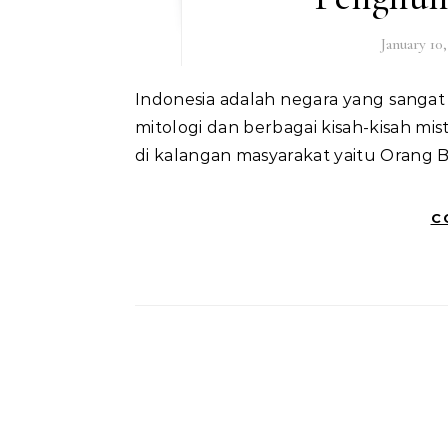
January 10
Indonesia adalah negara yang sangat beragam, tak hanya adat dan budayanya, namun juga
mitologi dan berbagai kisah-kisah mi
di kalangan masyarakat yaitu Orang 
C