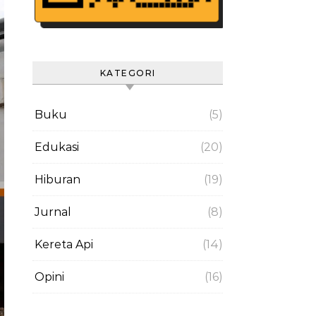
KATEGORI
Buku
(5)
Edukasi
(20)
Hiburan
(19)
Jurnal
(8)
Kereta Api
(14)
Opini
(16)