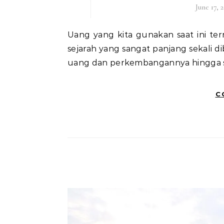
June 17, 
Uang yang kita gunakan saat ini ternyata tidak serta-merta ada begitu saja. Ternyata ada
sejarah yang sangat panjang sekali diba
uang dan perkembangannya hingga sa
C