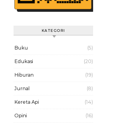
KATEGORI
Buku
(5)
Edukasi
(20)
Hiburan
(19)
Jurnal
(8)
Kereta Api
(14)
Opini
(16)