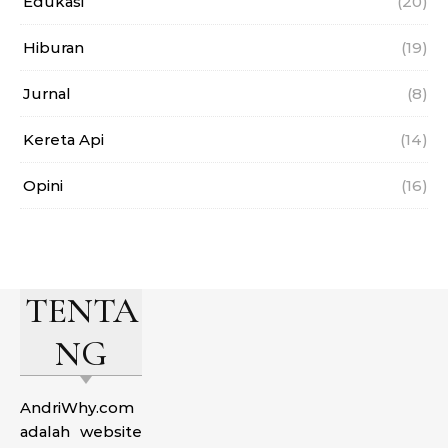
Edukasi
(20)
Hiburan
(19)
Jurnal
(8)
Kereta Api
(14)
Opini
(16)
TENTA
NG
AndriWhy.com
adalah website